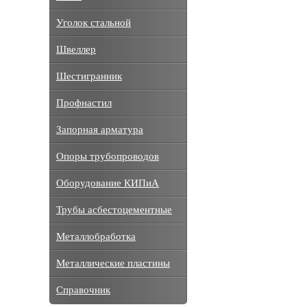
Уголок стальной
Швеллер
Шестигранник
Профнастил
Запорная арматура
Опоры трубопроводов
Оборудование КИПиА
Трубы асбестоцементные
Металлобработка
Металлические пластины
Справочник