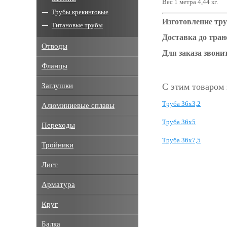
Вес 1 метра 4,44 кг.
Трубы крекинговые
Изготовление тру
Титановые трубы
Доставка до тра
Отводы
Для заказа звонит
Фланцы
Заглушки
С этим товаром
Труба 36x3,2
Алюминиевые сплавы
Труба 36x5
Переходы
Труба 36x7,5
Тройники
Лист
Арматура
Круг
Балка