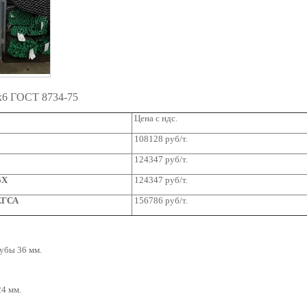
6x6 ГОСТ 8734-75
Цена с ндс.
108128 руб/т.
124347 руб/т.
5Х
124347
руб/т.
ХГСА
156786 руб/т.
убы 36 мм.
4 мм.