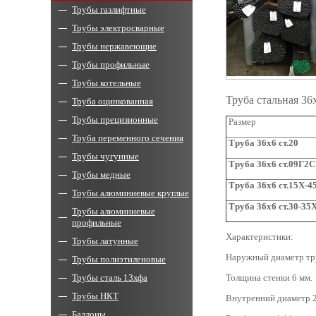
Трубы газлифтные
Трубы электросварные
Трубы нержавеющие
Трубы профильные
Трубы котельные
Труба стальная 3
Труба оцинкованная
Трубы прецизионные
Размер
Труба переменного сечения
Труба
3
6x6
ст.20
Трубы чугунные
Труба
3
6x6
ст.09Г2С
Трубы медные
Труба
36
x
6 ст.15Х-4
Трубы алюминиевые круглые
Труба
3
6x6
ст.30-35
Трубы алюминиевые
профильные
Характеристики:
Трубы латунные
Наружный диаметр тр
Трубы полиэтиленовые
Трубы сталь 13хфа
Толщина стенки 6 мм.
Трубы НКТ
Внутренний диаметр 2
Баллоны