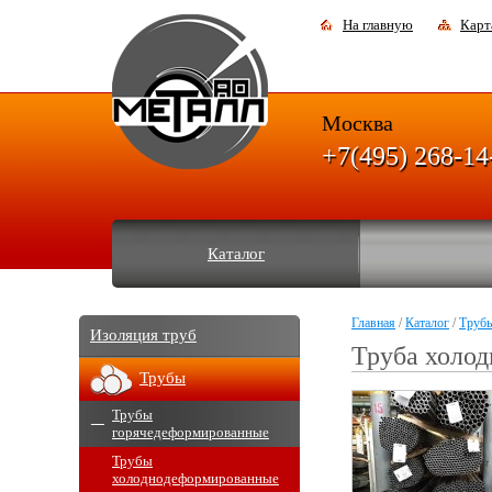
На главную
Карт
Москва
+7(495) 268-14
Каталог
Главная
/
Каталог
/
Труб
Изоляция труб
Труба холо
Трубы
Трубы
горячедеформированные
Трубы
холоднодеформированные