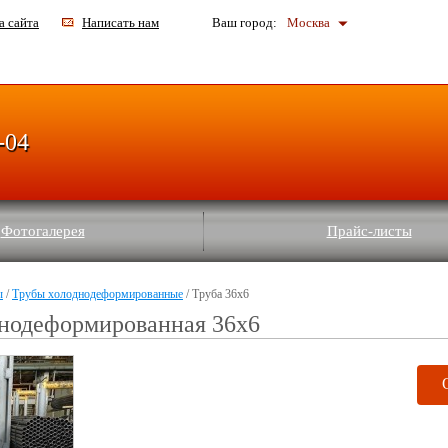
а сайта
Написать нам
Ваш город:
Москва
-04
Фотогалерея
Прайс-листы
ы
/
Трубы холоднодеформированные
/ Труба 36x6
днодеформированная 36x6