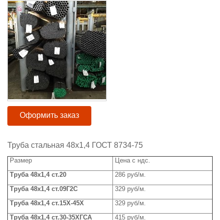
Оформить заказ
Труба стальная 48x1,4 ГОСТ 8734-75
Размер
Цена с ндс.
Труба
4
8
x1,4 ст.20
286 руб/м.
Труба
4
8
x1,4 ст.09Г2С
329 руб/м.
Труба 48
x
1,4 ст.15Х-45Х
329 руб/м.
Труба
4
8
x1,4 ст.30-35ХГСА
415 руб/м.