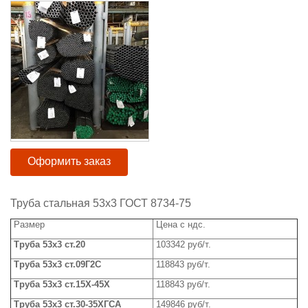
Оформить заказ
Труба стальная 53x3 ГОСТ 8734-75
Размер
Цена с ндс.
Труба 5
3x3
ст.20
103342 руб/т.
Труба 5
3x3
ст.09Г2С
118843 руб/т.
Труба 53
x
3 ст.15Х-45Х
118843 руб/т.
Труба 5
3x3
ст.30-35ХГСА
149846 руб/т.