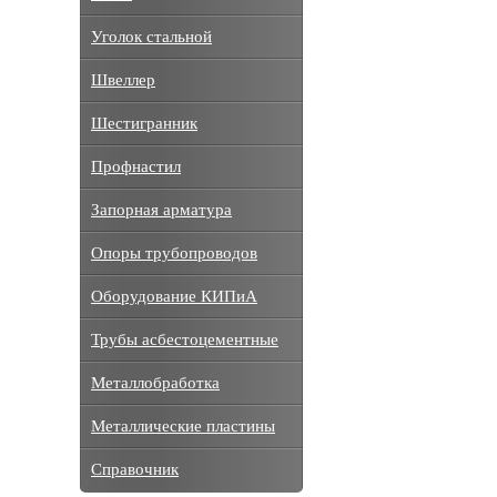
Уголок стальной
Швеллер
Шестигранник
Профнастил
Запорная арматура
Опоры трубопроводов
Оборудование КИПиА
Трубы асбестоцементные
Металлобработка
Металлические пластины
Справочник