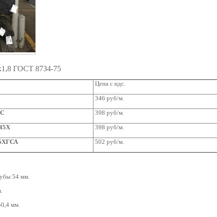
x1,8 ГОСТ 8734-75
Цена с ндс.
346 руб/м.
2С
398 руб/м.
-45Х
398 руб/м.
35ХГСА
502 руб/м.
убы 54 мм.
.
0,4 мм.