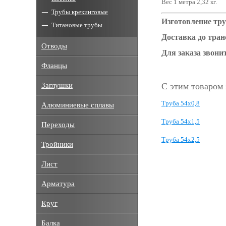
Вес 1 метра 2,32 кг.
Трубы крекинговые
Изготовление тру
Титановые трубы
Доставка до тра
Отводы
Для заказа звонит
Фланцы
Заглушки
С этим товаром
Труба 54x0,8
Алюминиевые сплавы
Труба 54x1,5
Переходы
Труба 54x2,5
Тройники
Лист
Арматура
Круг
Балка