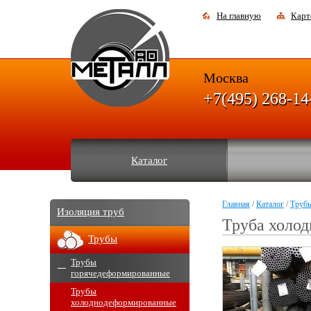
На главную
Карт
Москва
+7(495) 268-14
Каталог
Главная
/
Каталог
/
Труб
Изоляция труб
Труба холод
Трубы
Трубы
горячедеформированные
Трубы
холоднодеформированные