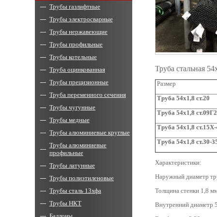
Трубы газлифтные
Трубы электросварные
Трубы нержавеющие
Трубы профильные
Трубы котельные
Труба стальная 54
Труба оцинкованная
Трубы прецизионные
Размер
Труба переменного сечения
Труба
54x1,8 ст.20
Трубы чугунные
Труба
54x1,8 ст.09Г
Трубы медные
Труба 54
x
1,8 ст.15Х
Трубы алюминиевые круглые
Труба
54x1,8 ст.30-
Трубы алюминиевые
профильные
Характеристики:
Трубы латунные
Наружный диаметр тр
Трубы полиэтиленовые
Трубы сталь 13хфа
Толщина стенки 1,8 мм
Трубы НКТ
Внутренний диаметр 5
Баллоны