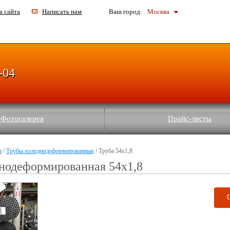
а сайта
Написать нам
Ваш город:
Москва
-04
Фотогалерея
Прайс-листы
ы
/
Трубы холоднодеформированные
/ Труба 54x1,8
нодеформированная 54x1,8