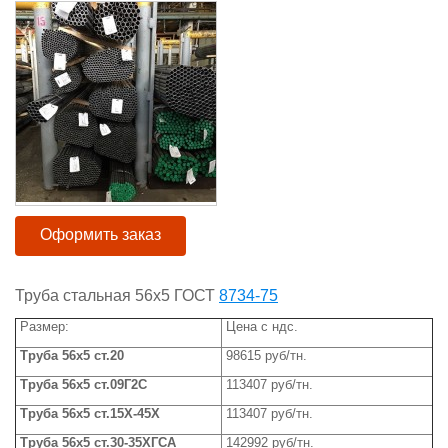
Оформить заказ
Труба стальная 56x5 ГОСТ
8734-75
Размер:
Цена с ндс.
Труба 5
6x5
ст.20
98615 руб/тн.
Труба 5
6x5
ст.09Г2С
113407 руб/тн.
Труба 56
x
5 ст.15Х-45Х
113407 руб/тн.
Труба 5
6x5
ст.30-35ХГСА
142992 руб/тн.