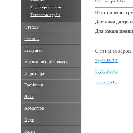
Вес 1 метра 9,96 кг.
Трубы крекинговые
Изготовление тру
Титановые трубы
Доставка до тра
Отводы
Для заказа звонит
Фланцы
Заглушки
С этим товаром
Труба 56x5,5
Алюминиевые сплавы
Труба 56x7,5
Переходы
Труба 56x10
Тройники
Лист
Арматура
Круг
Балка