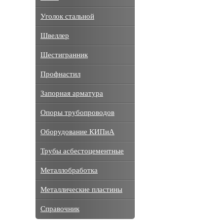
Уголок стальной
Швеллер
Шестигранник
Профнастил
Запорная арматура
Опоры трубопроводов
Оборудование КИПиА
Трубы асбестоцементные
Металлобработка
Металлические пластины
Справочник