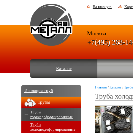
На главную
Карт
Москва
+7(495) 268-14
Каталог
Главная
/
Каталог
/
Труб
Изоляция труб
Труба холод
Трубы
Трубы
горячедеформированные
Трубы
холоднодеформированные