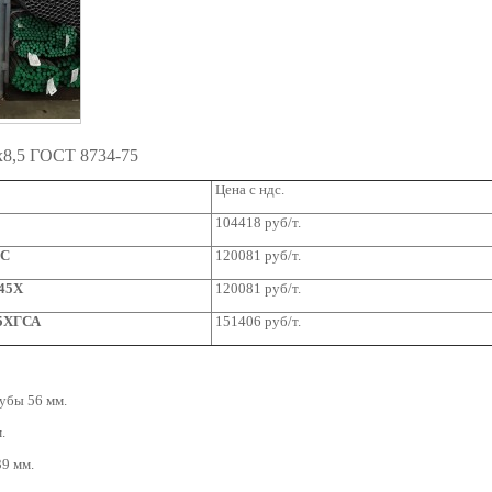
x8,5 ГОСТ 8734-75
Цена с ндс.
104418 руб/т.
2С
120081 руб/т.
-45Х
120081 руб/т.
35ХГСА
151406 руб/т.
убы 56 мм.
.
9 мм.