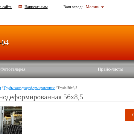
а сайта
Написать нам
Ваш город:
Москва
-04
Фотогалерея
Прайс-листы
ы
/
Трубы холоднодеформированные
/ Труба 56x8,5
нодеформированная 56x8,5