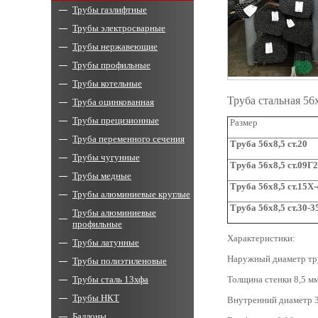
Трубы газлифтные
Трубы электросварные
Трубы нержавеющие
Трубы профильные
Трубы котельные
Труба стальная 56
Труба оцинкованная
Трубы прецизионные
Размер
Труба переменного сечения
Труба 5
6x8,5
ст.20
Трубы чугунные
Труба 5
6x8,5
ст.09Г
Трубы медные
Труба 56
x
8,5 ст.15Х
Трубы алюминиевые круглые
Труба 5
6x8,5
ст.30-
Трубы алюминиевые
профильные
Характеристики:
Трубы латунные
Наружный диаметр тр
Трубы полиэтиленовые
Трубы сталь 13хфа
Толщина стенки 8,5 мм
Трубы НКТ
Внутренний диаметр 3
Баллоны