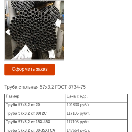
Оформить заказ
Труба стальная 57x3,2 ГОСТ 8734-75
Размер
Цена с ндс.
Труба 5
7x3,2
ст.20
101830 руб/т.
Труба 5
7x3,2
ст.09Г2С
117105 руб/т.
Труба 57
x
3,2 ст.15Х-45Х
117105 руб/т.
Труба 5
7x3,2
ст.30-35ХГСА
147654 руб/т.