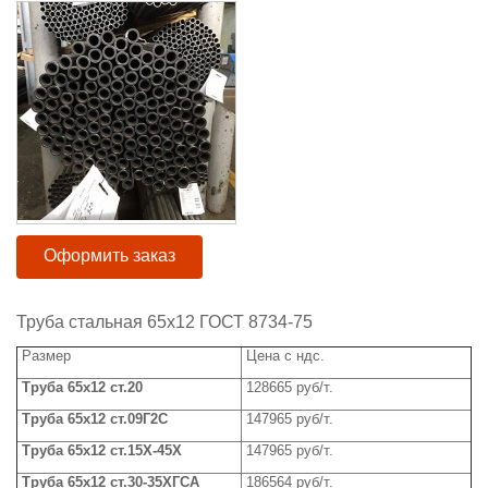
Оформить заказ
Труба стальная 65x12 ГОСТ 8734-75
Размер
Цена с ндс.
Труба
65x12
ст.20
128665 руб/т.
Труба
65x
1
2
ст.09Г2С
147965 руб/т.
Труба 65
x
12 ст.15Х-45Х
147965 руб/т.
Труба
65x
1
2
ст.30-35ХГСА
186564 руб/т.