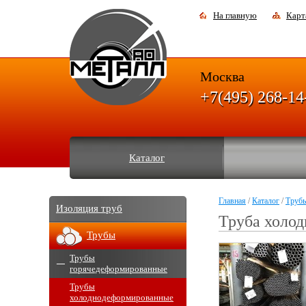
На главную
Карт
Москва
+7(495) 268-14
Каталог
Главная
/
Каталог
/
Труб
Изоляция труб
Труба холод
Трубы
Трубы
горячедеформированные
Трубы
холоднодеформированные