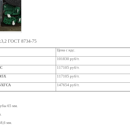
x3,2 ГОСТ 8734-75
Цена с ндс.
101830 руб/т.
2С
117105 руб/т.
-45Х
117105 руб/т.
35ХГСА
147654 руб/т.
убы 65 мм.
.
8,6 мм.