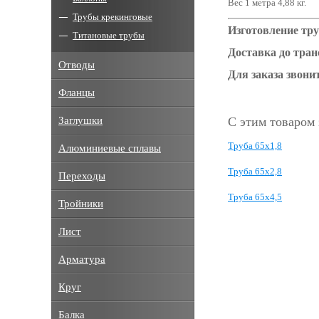
Вес 1 метра 4,88 кг.
Трубы крекинговые
Изготовление тру
Титановые трубы
Доставка до тра
Отводы
Для заказа звонит
Фланцы
Заглушки
С этим товаром
Труба 65x1,8
Алюминиевые сплавы
Труба 65x2,8
Переходы
Труба 65x4,5
Тройники
Лист
Арматура
Круг
Балка