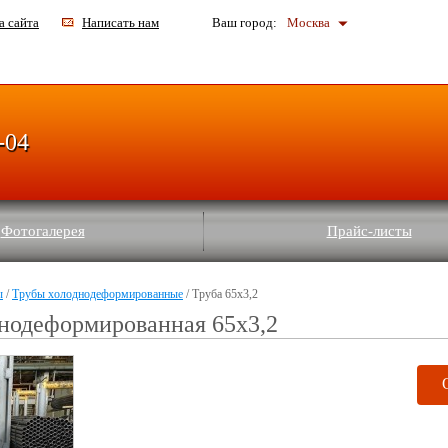
а сайта
Написать нам
Ваш город:
Москва
-04
Фотогалерея
Прайс-листы
ы
/
Трубы холоднодеформированные
/ Труба 65x3,2
нодеформированная 65x3,2