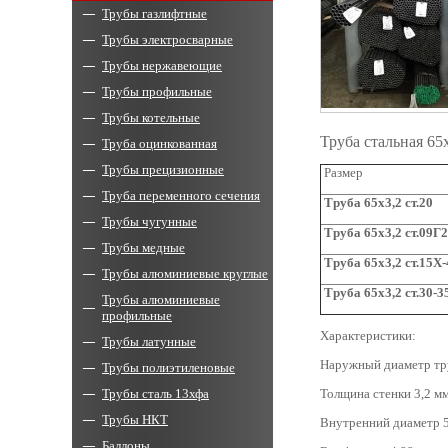
Трубы газлифтные
Трубы электросварные
Трубы нержавеющие
Трубы профильные
Трубы котельные
Труба стальная 65
Труба оцинкованная
Трубы прецизионные
Размер
Труба переменного сечения
Труба
65x3,2
ст.20
Трубы чугунные
Труба
65x3,2
ст.09Г
Трубы медные
Труба 65
x
3,2 ст.15Х
Трубы алюминиевые круглые
Труба
65x3,2
ст.30-
Трубы алюминиевые
профильные
Характеристики:
Трубы латунные
Наружный диаметр тр
Трубы полиэтиленовые
Трубы сталь 13хфа
Толщина стенки 3,2 мм
Трубы НКТ
Внутренний диаметр 5
Баллоны