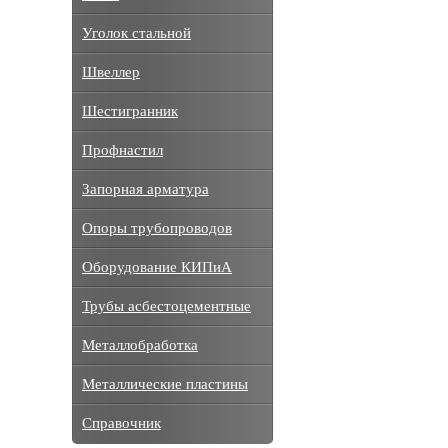
Уголок стальной
Швеллер
Шестигранник
Профнастил
Запорная арматура
Опоры трубопроводов
Оборудование КИПиА
Трубы асбестоцементные
Металлобработка
Металлические пластины
Справочник