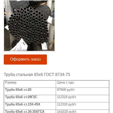
Оформить заказ
Труба стальная 65x6 ГОСТ 8734-75
Размер
Цена с ндс.
Труба
65x
6 ст.20
97668 руб/т.
Труба
65x
6 ст.09Г2С
112318 руб/т.
Труба 65
x
6 ст.15Х-45Х
112318 руб/т.
Труба
65x
6 ст.30-35ХГСА
141619 руб/т.