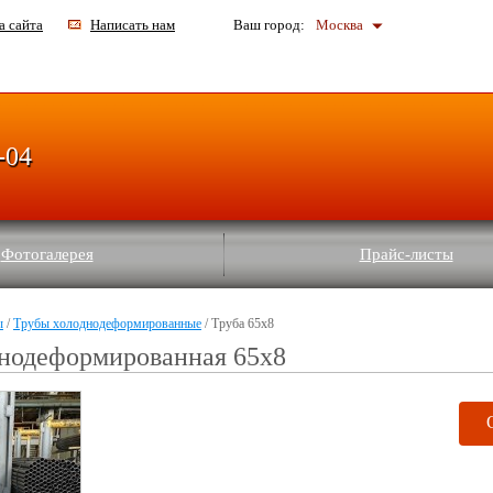
а сайта
Написать нам
Ваш город:
Москва
-04
Фотогалерея
Прайс-листы
ы
/
Трубы холоднодеформированные
/ Труба 65x8
днодеформированная 65x8