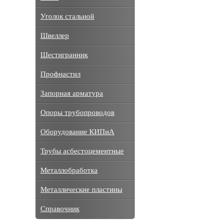
Уголок стальной
Швеллер
Шестигранник
Профнастил
Запорная арматура
Опоры трубопроводов
Оборудование КИПиА
Трубы асбестоцементные
Металлобработка
Металлические пластины
Справочник