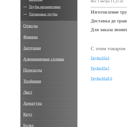
Вес 1 метра 11,25 кг.
Трубы крекинговые
Изготовление тру
Титановые трубы
Доставка до тра
Отводы
Для заказа звонит
Фланцы
Заглушки
С этим товаром
Труба 65x5
Алюминиевые сплавы
Труба 65x7
Переходы
Труба 65x9,5
Тройники
Лист
Арматура
Круг
Балка