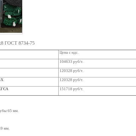
5x8 ГОСТ 8734-75
Цена с ндс.
104633 руб/т.
120328 руб/т.
5Х
120328 руб/т.
5ХГСА
151718 руб/т.
убы 65 мм.
9 мм.