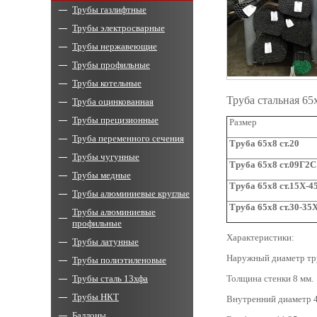
Трубы газлифтные
Трубы электросварные
Трубы нержавеющие
Трубы профильные
Трубы котельные
Труба стальная 6
Труба оцинкованная
Трубы прецизионные
Размер
Труба переменного сечения
Труба 6
5x
8 ст.20
Трубы чугунные
Труба
65x
8 ст.09Г2С
Трубы медные
Труба 65
x
8 ст.15Х-4
Трубы алюминиевые круглые
Труба
65x
8 ст.30-3
Трубы алюминиевые
профильные
Характеристики:
Трубы латунные
Наружный диаметр тр
Трубы полиэтиленовые
Трубы сталь 13хфа
Толщина стенки 8 мм.
Трубы НКТ
Внутренний диаметр 4
Баллоны