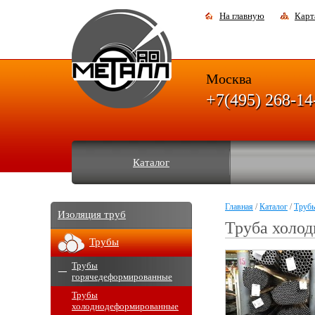
На главную
Карт
Москва
+7(495) 268-14
Каталог
Главная
/
Каталог
/
Труб
Изоляция труб
Труба холо
Трубы
Трубы
горячедеформированные
Трубы
холоднодеформированные