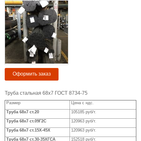
Оформить заказ
Труба стальная 68x7 ГОСТ 8734-75
Размер
Цена с ндс.
Труба
68x
7
ст.20
105185 руб/т.
Труба
68x
7
ст.09Г2С
120963 руб/т.
Труба 68
x
7 ст.15Х-45Х
120963 руб/т.
Труба
68x
7
ст.30-35ХГСА
152518 руб/т.