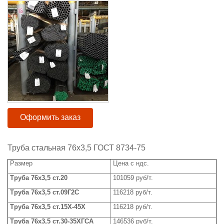
Оформить заказ
Труба стальная 76x3,5 ГОСТ 8734-75
Размер
Цена с ндс.
Труба
76x
3,5 ст.20
101059 руб/т.
Труба
76x
3,5 ст.09Г2С
116218 руб/т.
Труба 76
x
3,5 ст.15Х-45Х
116218 руб/т.
Труба
76x
3,5 ст.30-35ХГСА
146536 руб/т.