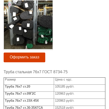
Оформить заказ
Труба стальная 76x7 ГОСТ 8734-75
Размер
Цена с ндс.
Труба
76x
7 ст.20
105185 руб/т.
Труба
76x
7 ст.09Г2С
120963 руб/т.
Труба 76
x
7 ст.15Х-45Х
120963 руб/т.
Труба
76x
7 ст.30-35ХГСА
152518 руб/т.