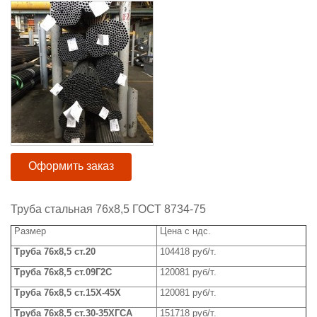
Оформить заказ
Труба стальная 76x8,5 ГОСТ 8734-75
Размер
Цена с ндс.
Труба
76x
8,5 ст.20
104418 руб/т.
Труба
76x
8,5 ст.09Г2С
120081 руб/т.
Труба 76
x
8,5 ст.15Х-45Х
120081 руб/т.
Труба
76x
8,5 ст.30-35ХГСА
151718 руб/т.