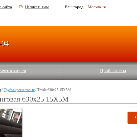
а сайта
Написать нам
Ваш город:
Москва
-04
Фотогалерея
Прайс-листы
ы
/
Трубы крекинговые
/ Труба 630х25 15Х5М
инговая 630х25 15Х5М