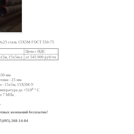
30х25 сталь 15Х5М ГОСТ 550-75
Цена с НДС
5х5м, 15х5м-у
от 545 000 руб/тн.
630 мм.
енки - 25 мм.
и - 15х5м, 15Х5М-У.
емпература до +510⁰
° C.
о 7 МПа.
.
ртных компаний бесплатно!
7(495) 268-14-04