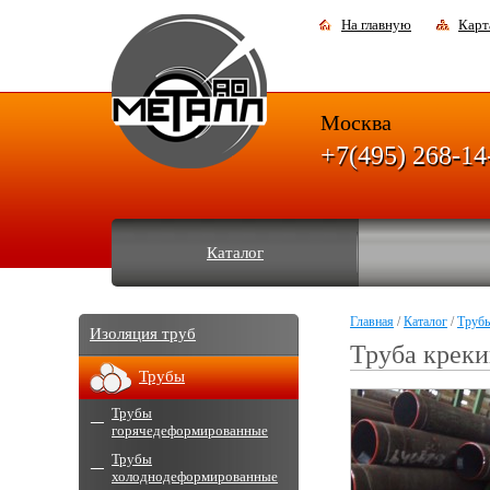
На главную
Карт
Москва
+7(495) 268-14
Каталог
Главная
/
Каталог
/
Труб
Изоляция труб
Труба крек
Трубы
Трубы
горячедеформированные
Трубы
холоднодеформированные