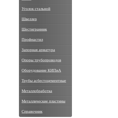
Уголок стальной
Швеллер
Шестигранник
Профнастил
Запорная арматура
Опоры трубопроводов
Оборудование КИПиА
Трубы асбестоцементные
Металлобработка
Металлические пластины
Справочник