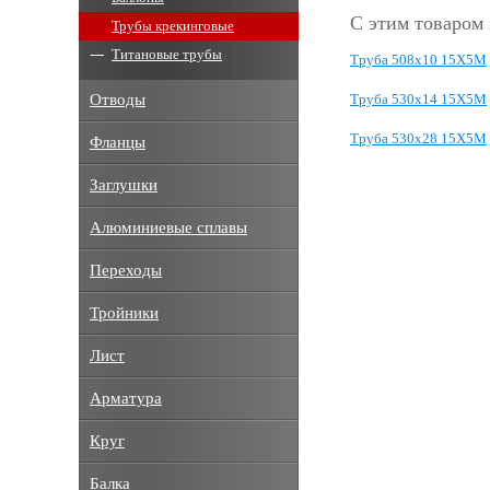
С этим товаром
Трубы крекинговые
Титановые трубы
Труба 508х10 15Х5М
Труба 530х14 15Х5М
Отводы
Труба 530х28 15Х5М
Фланцы
Заглушки
Алюминиевые сплавы
Переходы
Тройники
Лист
Арматура
Круг
Балка