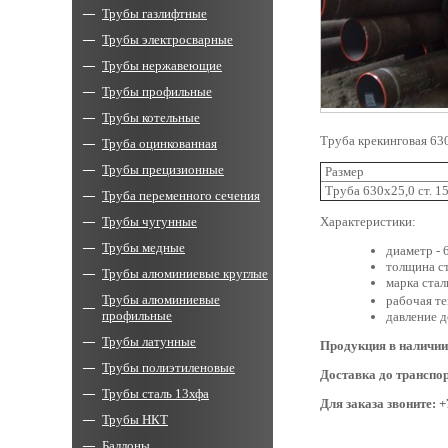
Трубы газлифтные
Трубы электросварные
Трубы нержавеющие
Трубы профильные
Трубы котельные
Труба крекинговая 6
Труба оцинкованная
Трубы прецизионные
Размер
Труба 630х25,0 ст. 1
Труба переменного сечения
Трубы чугунные
Характеристики:
Трубы медные
диаметр - 
толщина ст
Трубы алюминиевые круглые
марка стал
Трубы алюминиевые
рабочая т
профильные
давление д
Трубы латунные
Продукция в наличии
Трубы полиэтиленовые
Доставка до транспо
Трубы сталь 13хфа
Для заказа звоните: +
Трубы НКТ
Баллоны