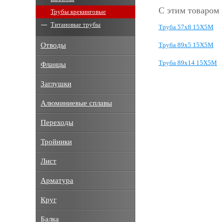
С этим товаром
Трубы крекинговые
Титановые трубы
Труба 57х8 15Х5М
Труба 89х5 15Х5М
Отводы
Труба 89х14 15Х5М
Фланцы
Заглушки
Алюминиевые сплавы
Переходы
Тройники
Лист
Арматура
Круг
Балка