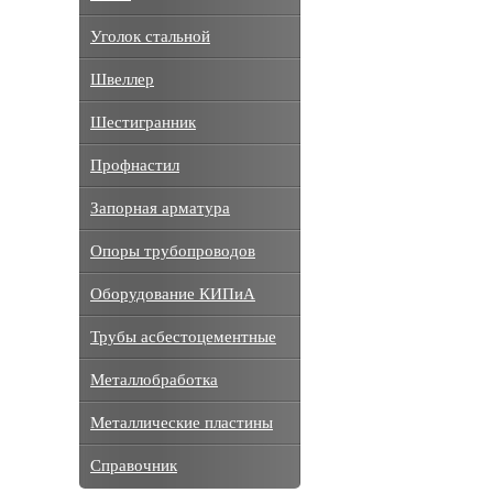
Уголок стальной
Швеллер
Шестигранник
Профнастил
Запорная арматура
Опоры трубопроводов
Оборудование КИПиА
Трубы асбестоцементные
Металлобработка
Металлические пластины
Справочник