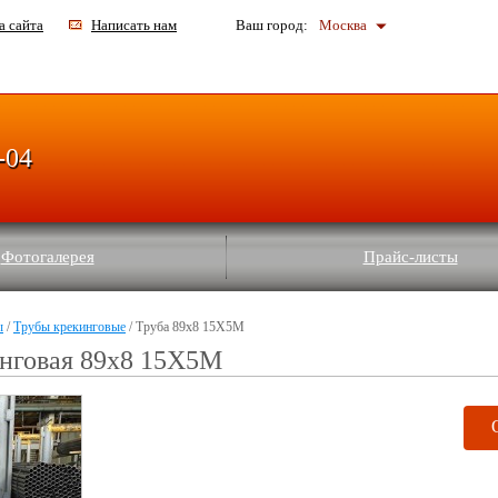
а сайта
Написать нам
Ваш город:
Москва
-04
Фотогалерея
Прайс-листы
ы
/
Трубы крекинговые
/ Труба 89х8 15Х5М
инговая 89х8 15Х5М