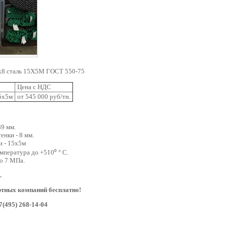
9х8 сталь 15Х5М ГОСТ 550-75
Цена с НДС
15х5м
от 545 000 руб/тн.
89 мм.
енки - 8 мм.
и - 15х5м
емпература до +510⁰
° C.
о 7 МПа.
.
ртных компаний бесплатно!
7(495) 268-14-04