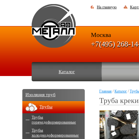
На главную
Карт
Москва
+7(495) 268-14
Каталог
Главная
/
Каталог
/
Труб
Изоляция труб
Труба крек
Трубы
Трубы
горячедеформированные
Трубы
холоднодеформированные