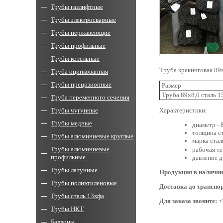
Трубы газлифтные
Трубы электросварные
Трубы нержавеющие
Трубы профильные
Трубы котельные
Труба крекинговая 8
Труба оцинкованная
Трубы прецизионные
Размер
Труба 89х8,0 сталь 
Труба переменного сечения
Трубы чугунные
Характеристики:
Трубы медные
диаметр - 
толщина ст
Трубы алюминиевые круглые
марка стал
Трубы алюминиевые
рабочая т
профильные
давление д
Трубы латунные
Продукция в наличии
Трубы полиэтиленовые
Доставка до транспо
Трубы сталь 13хфа
Для заказа звоните: +
Трубы НКТ
Баллоны