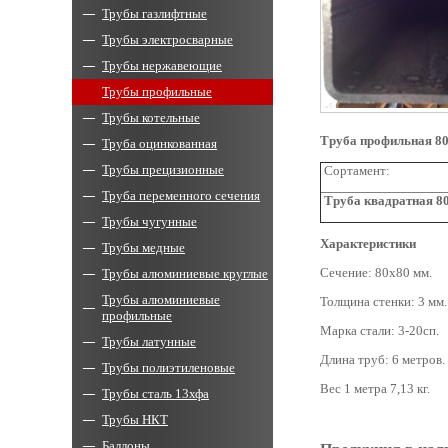
Трубы газлифтные
Трубы электросварные
Трубы нержавеющие
Трубы профильные
Трубы котельные
Труба профильная 8
Труба оцинкованная
Трубы прецизионные
Сортамент:
Труба переменного сечения
Труба квадратная 8
Трубы чугунные
Характеристики
Трубы медные
Сечение: 80х80 мм.
Трубы алюминиевые круглые
Трубы алюминиевые
Толщина стенки: 3 мм.
профильные
Марка стали: 3-20сп.
Трубы латунные
Длина труб: 6 метров.
Трубы полиэтиленовые
Вес 1 метра 7,13 кг.
Трубы сталь 13хфа
Трубы НКТ
Баллоны