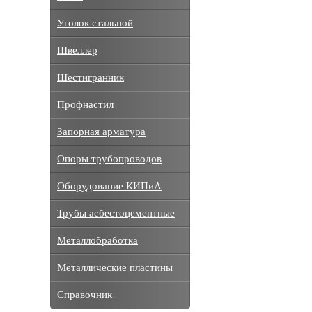
Уголок стальной
Швеллер
Шестигранник
Профнастил
Запорная арматура
Опоры трубопроводов
Оборудование КИПиА
Трубы асбестоцементные
Металлобработка
Металлические пластины
Справочник