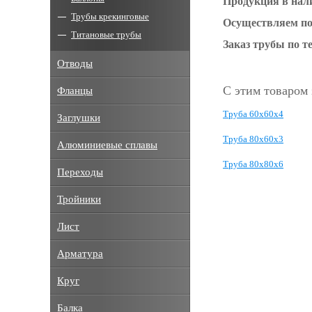
Продукция в нал
Трубы крекинговые
Осуществляем пор
Титановые трубы
Заказ трубы по те
Отводы
С этим товаром
Фланцы
Труба 60х60х4
Заглушки
Труба 80х60х3
Алюминиевые сплавы
Труба 80х80х6
Переходы
Тройники
Лист
Арматура
Круг
Балка