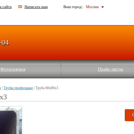
а сайта
Написать нам
Ваш город:
Москва
-04
Фотогалерея
Прайс-листы
ы
/
Трубы профильные
/ Труба 80х80х3
х3