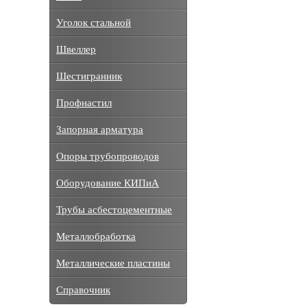
Уголок стальной
Швеллер
Шестигранник
Профнастил
Запорная арматура
Опоры трубопроводов
Оборудование КИПиА
Трубы асбестоцементные
Металлобработка
Металлические пластины
Справочник