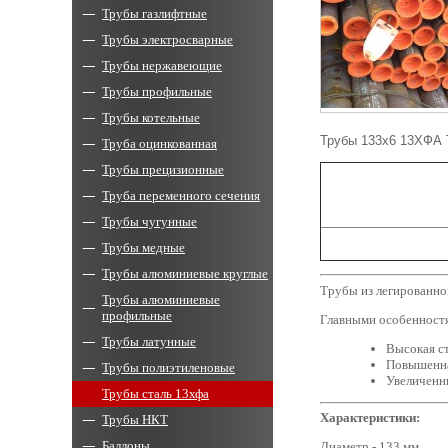
Трубы газлифтные
Трубы электросварные
Трубы нержавеющие
Трубы профильные
Трубы котельные
Трубы 133х6 13ХФА Т
Труба оцинкованная
Трубы прецизионные
Труба переменного сечения
Трубы чугунные
Трубы медные
Трубы алюминиевые круглые
Трубы из легированно
Трубы алюминиевые
профильные
Главными особенностя
Трубы латунные
Высокая ст
Повышенна
Трубы полиэтиленовые
Увеличенн
Трубы сталь 13хфа
Характеристики:
Трубы НКТ
Баллоны
Диаметр - 133 мм.