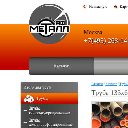
На главную
Карт
Москва
+7(495) 268-14
Каталог
Главная
/
Каталог
/
Труб
Изоляция труб
Труба 133х6
Трубы
Трубы
горячедеформированные
Трубы
холоднодеформированные