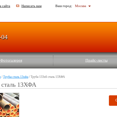
а сайта
Написать нам
Ваш город:
Москва
-04
Фотогалерея
Прайс-листы
ы
/
Трубы сталь 13хфа
/ Труба 133х6 сталь 13ХФА
 сталь 13ХФА