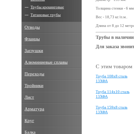
Трубы крекинговые
Толщина стенки - 6 мм
Титановые трубы
Вес - 18,73 кг./п.м..
Длина от 8 до 12 метр
Отводы
Трубы в наличии
Фланцы
Для заказа звонит
Заглушки
Алюминиевые сплавы
С этим товаром
Переходы
Труба 108х8 сталь
13ХФА
Тройники
Труба 114х10 сталь
13ХФА
Лист
Труба 159х8 сталь
Арматура
13ХФА
Круг
Балка