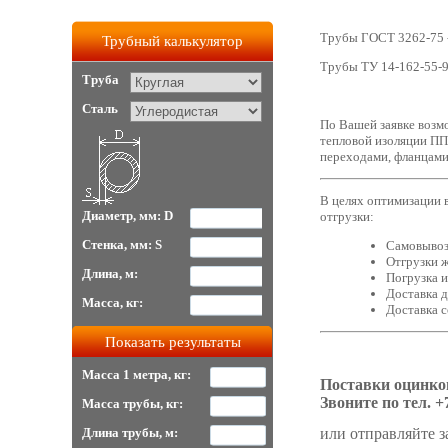
Трубы ГОСТ 3262-75 -
Трубный калькулятор
Трубы ТУ 14-162-55-99
Труба
Сталь
По Вашей заявке возм
тепловой изоляции ПП
переходами, фланцами
В целях оптимизации 
Диаметр, мм: D
отгрузки:
Стенка, мм: S
Самовывоз 
Отгрузки 
Длина, м:
Погрузка и
Доставка д
Масса, кг:
Доставка 
Масса 1 метра, кг:
Поставки оцинков
Звоните по тел. +
Масса трубы, кг:
или отправляйте з
Длина трубы, м: