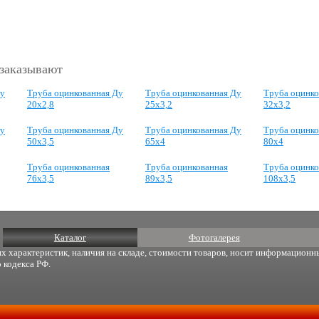
 заказывают
Ду
Труба оцинкованная Ду
Труба оцинкованная Ду
Труба оцинко
20х2,8
25х3,2
32х3,2
Ду
Труба оцинкованная Ду
Труба оцинкованная Ду
Труба оцинко
50х3,5
65х4
80х4
Труба оцинкованная
Труба оцинкованная
Труба оцинко
76х3,5
89х3,5
108х3,5
Каталог
Фотогалерея
х характеристик, наличия на складе, стоимости товаров, носит информационны
 кодекса РФ.