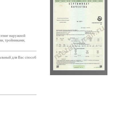
есение наружной
и, тройниками,
альный для Вас способ