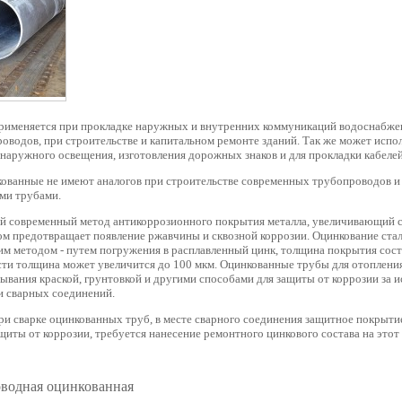
рименяется при прокладке наружных и внутренних коммуникаций водоснабжен
оводов, при строительстве и капитальном ремонте зданий. Так же может испо
наружного освещения, изготовления дорожных знаков и для прокладки кабелей
ованные не имеют аналогов при строительстве современных трубопроводов и
ми трубами.
ый современный метод антикоррозионного покрытия металла, увеличивающий 
ком предотвращает появление ржавчины и сквозной коррозии. Оцинкование ста
им методом - путем погружения в расплавленный цинк, толщина покрытия сост
ти толщина может увеличится до 100 мкм. Оцинкованные трубы для отоплени
ывания краской, грунтовкой и другими способами для защиты от коррозии за 
и сварных соединений.
и сварке оцинкованных труб, в месте сварного соединения защитное покрытие 
щиты от коррозии, требуется нанесение ремонтного цинкового состава на этот 
оводная оцинкованная