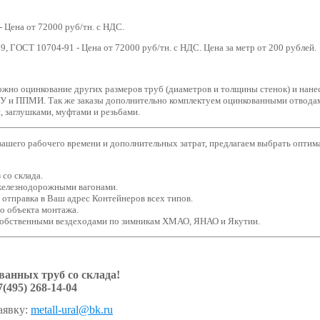
 Цена от 72000 руб/тн. с НДС.
, ГОСТ 10704-91 - Цена от 72000 руб/тн. с НДС. Цена за метр от 200 рублей.
ожно оцинкование других размеров труб (диаметров и толщины стенок) и нан
У и ППМИ. Так же заказы дополнительно комплектуем оцинкованными отводам
, заглушками, муфтами и резьбами.
вашего рабочего времени и дополнительных затрат, предлагаем выбрать оптим
со склада.
железнодорожными вагонами.
 отправка в Ваш адрес Контейнеров всех типов.
о объекта монтажа.
собственными вездеходами по зимникам ХМАО, ЯНАО и Якутии.
анных труб со склада!
7(495) 268-14-04
аявку:
metall-ural@bk.ru