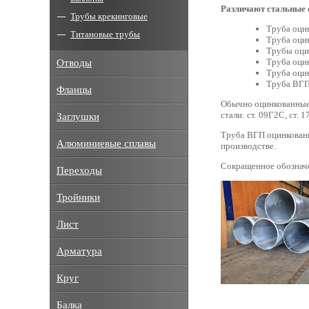
Различают стальные 
Трубы крекинговые
Труба оци
Титановые трубы
Труба оци
Трубы оци
Труба оцин
Отводы
Труба оцин
Труба ВГП
Фланцы
Обычно оцинкованные 
стали: ст. 09Г2С, ст. 
Заглушки
Труба ВГП оцинкованна
Алюминиевые сплавы
производстве.
Сокращенное обозначен
Переходы
Тройники
Лист
Арматура
Круг
Балка