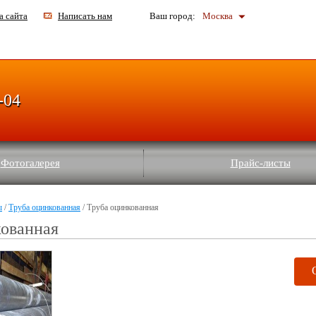
а сайта
Написать нам
Ваш город:
Москва
-04
Фотогалерея
Прайс-листы
ы
/
Труба оцинкованная
/ Труба оцинкованная
кованная