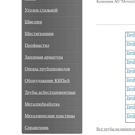
Компания АО "Металл"
Уголок стальной
Швеллер
Шестигранник
Труб
Труб
Профнастил
Труб
Запорная арматура
Труб
Опоры трубопроводов
Труб
Труб
Оборудование КИПиА
Труб
Трубы асбестоцементные
Труб
Металлобработка
Труб
Металлические пластины
Труб
Справочник
Все трубы на нашем с