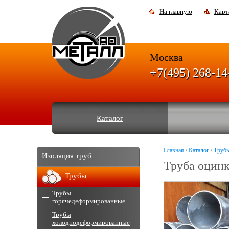
На главную
Карт
Москва
+7(495) 268-14
Каталог
Главная
/
Каталог
/
Труб
Изоляция труб
Труба оцин
Трубы
Трубы
горячедеформированные
Трубы
холоднодеформированные