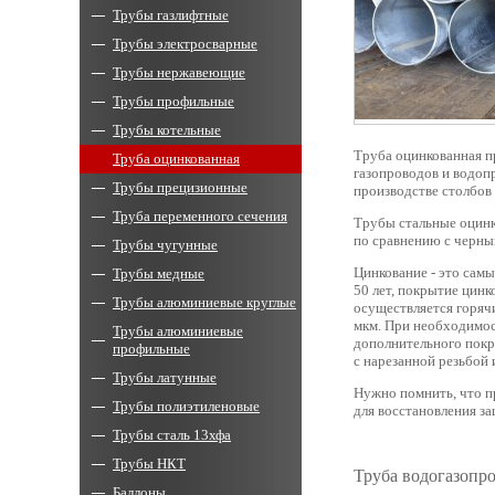
Трубы газлифтные
Трубы электросварные
Трубы нержавеющие
Трубы профильные
Трубы котельные
Труба оцинкованная п
Труба оцинкованная
газопроводов и водопр
Трубы прецизионные
производстве столбов 
Труба переменного сечения
Трубы стальные оцинк
по сравнению с черны
Трубы чугунные
Цинкование - это сам
Трубы медные
50 лет, покрытие цин
Трубы алюминиевые круглые
осуществляется горяч
мкм. При необходимос
Трубы алюминиевые
дополнительного покр
профильные
с нарезанной резьбой 
Трубы латунные
Нужно помнить, что пр
Трубы полиэтиленовые
для восстановления за
Трубы сталь 13хфа
Трубы НКТ
Труба водогазопр
Баллоны