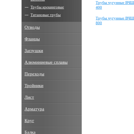
Трубы чугунные ВЧ
Трубы крекинговые
400
Титановые трубы
Трубы чугунные ВЧ
800
Отводы
Фланцы
Заглушки
Алюминиевые сплавы
Переходы
Тройники
Лист
Арматура
Круг
Балка