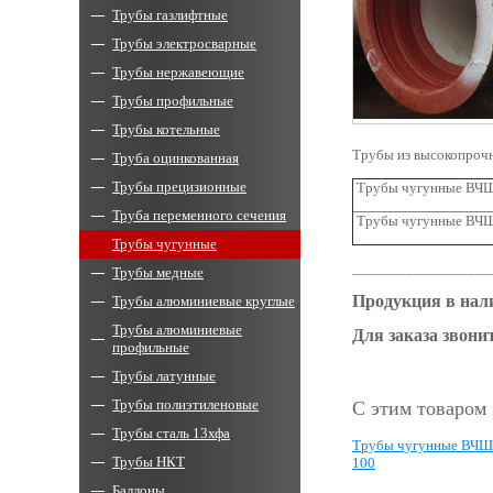
Трубы газлифтные
Трубы электросварные
Трубы нержавеющие
Трубы профильные
Трубы котельные
Трубы из высокопроч
Труба оцинкованная
Трубы прецизионные
Трубы чугунные ВЧШГ
Труба переменного сечения
Трубы чугунные ВЧШГ
Трубы чугунные
__________________
Трубы медные
Продукция в нали
Трубы алюминиевые круглые
Трубы алюминиевые
Для заказа звонит
профильные
Трубы латунные
Трубы полиэтиленовые
С этим товаром
Трубы сталь 13хфа
Трубы чугунные ВЧ
Трубы НКТ
100
Баллоны