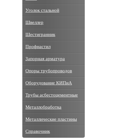
Уголок стальной
Швеллер
Шестигранник
Профнастил
Запорная арматура
Опоры трубопроводов
Оборудование КИПиА
Трубы асбестоцементные
Металлобработка
Металлические пластины
Справочник