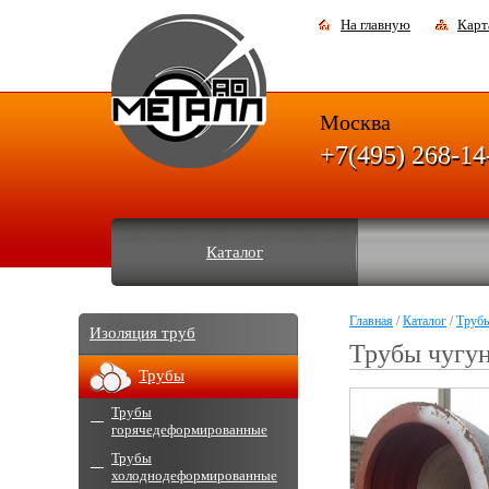
На главную
Карт
Москва
+7(495) 268-14
Каталог
Главная
/
Каталог
/
Труб
Изоляция труб
Трубы чугу
Трубы
Трубы
горячедеформированные
Трубы
холоднодеформированные