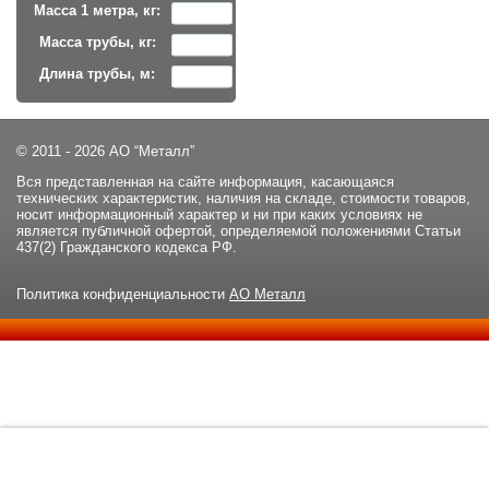
Масса 1 метра, кг:
Масса трубы, кг:
Длина трубы, м:
© 2011 - 2026 АО “Металл”
Вся представленная на сайте информация, касающаяся
технических характеристик, наличия на складе, стоимости товаров,
носит информационный характер и ни при каких условиях не
является публичной офертой, определяемой положениями Статьи
437(2) Гражданского кодекса РФ.
Политика конфиденциальности
АО Металл
Данный сайт использует файлы cookie и прочие похожие
ОК
технологии. В том числе, мы обрабатываем Ваш IP-адрес для
определения региона местоположения. Используя данный сайт,
вы подтверждаете свое согласие с
политикой