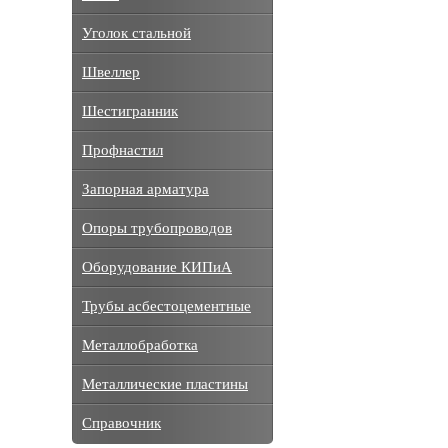
Уголок стальной
Швеллер
Шестигранник
Профнастил
Запорная арматура
Опоры трубопроводов
Оборудование КИПиА
Трубы асбестоцементные
Металлобработка
Металлические пластины
Справочник