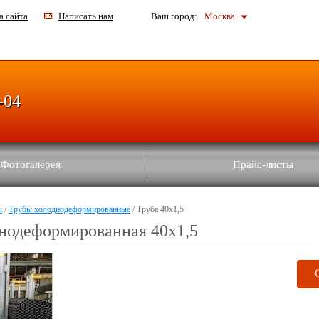
а сайта
Написать нам
Ваш город:
Москва
-04
Фотогалерея
Прайс-листы
ы
/
Трубы холоднодеформированные
/ Труба 40x1,5
нодеформированная 40x1,5