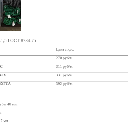
x1,5 ГОСТ 8734-75
Цена с ндс.
270 руб/м.
2С
311 руб/м.
-45Х
331 руб/м.
35ХГСА
392 руб/м.
убы 40 мм.
.
7 мм.