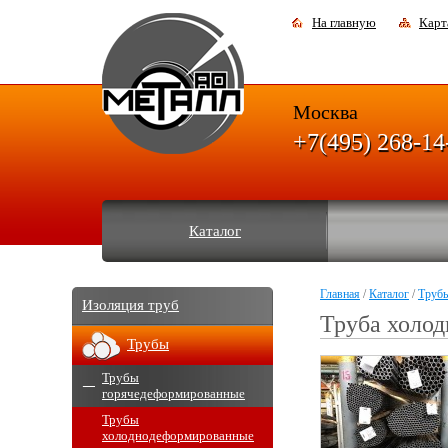
На главную
Карт
Москва
+7(495) 268-14
Каталог
Главная
/
Каталог
/
Труб
Изоляция труб
Труба холод
Трубы
Трубы
горячедеформированные
Трубы
холоднодеформированные