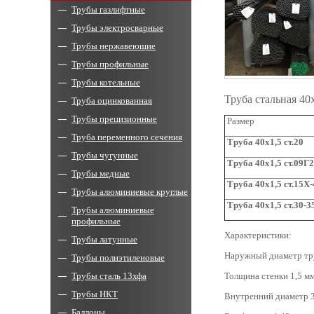
Трубы газлифтные
Трубы электросварные
Трубы нержавеющие
Трубы профильные
Трубы котельные
Труба стальная 40
Труба оцинкованная
Трубы прецизионные
Размер
Труба переменного сечения
Труба
40x1,5 ст.20
Трубы чугунные
Труба
40x1,5 ст.09Г
Трубы медные
Труба 40
x
1,5 ст.15Х
Трубы алюминиевые круглые
Труба
40x1,5 ст.30-
Трубы алюминиевые
профильные
Характеристики:
Трубы латунные
Наружный диаметр тр
Трубы полиэтиленовые
Трубы сталь 13хфа
Толщина стенки 1,5 мм
Трубы НКТ
Внутренний диаметр 3
Баллоны