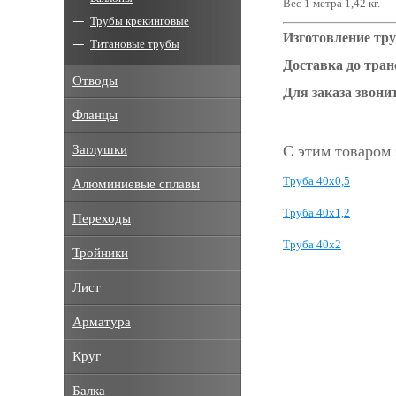
Вес 1 метра 1,42 кг.
Трубы крекинговые
Изготовление тру
Титановые трубы
Доставка до тра
Отводы
Для заказа звонит
Фланцы
Заглушки
С этим товаром
Труба 40x0,5
Алюминиевые сплавы
Труба 40x1,2
Переходы
Труба 40x2
Тройники
Лист
Арматура
Круг
Балка