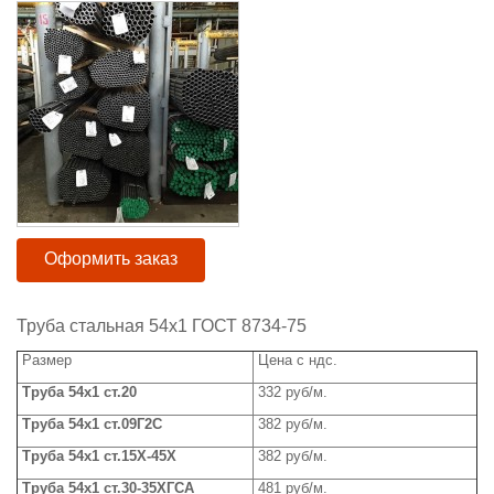
Оформить заказ
Труба стальная 54x1 ГОСТ 8734-75
Размер
Цена с ндс.
Труба
54x1 ст.20
332 руб/м.
Труба
54x1 ст.09Г2С
382 руб/м.
Труба 54
x
1 ст.15Х-45Х
382 руб/м.
Труба
54x1 ст.30-35ХГСА
481 руб/м.