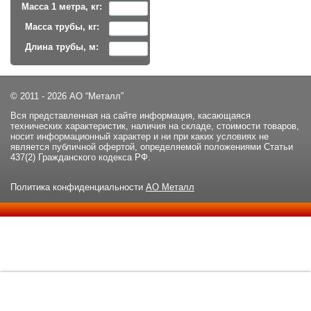
Масса 1 метра, кг:
Масса трубы, кг:
Длина трубы, м:
© 2011 - 2026 АО “Металл”
Вся представленная на сайте информация, касающаяся
технических характеристик, наличия на складе, стоимости товаров,
носит информационный характер и ни при каких условиях не
является публичной офертой, определяемой положениями Статьи
437(2) Гражданского кодекса РФ.
Политика конфиденциальности
АО Металл
Данный сайт использует файлы cookie и прочие похожие
ОК
технологии. В том числе, мы обрабатываем Ваш IP-адрес для
определения региона местоположения. Используя данный сайт,
вы подтверждаете свое согласие с
политикой