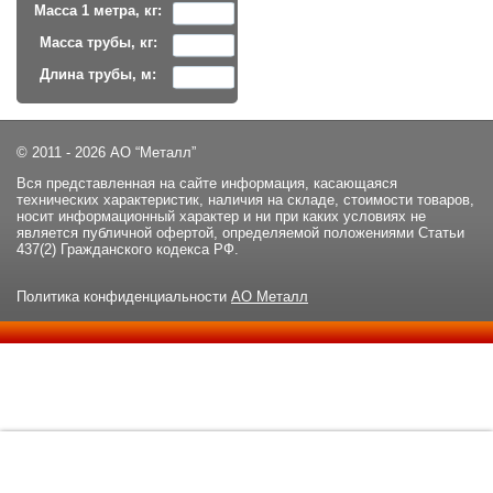
Масса 1 метра, кг:
Масса трубы, кг:
Длина трубы, м:
© 2011 - 2026 АО “Металл”
Вся представленная на сайте информация, касающаяся
технических характеристик, наличия на складе, стоимости товаров,
носит информационный характер и ни при каких условиях не
является публичной офертой, определяемой положениями Статьи
437(2) Гражданского кодекса РФ.
Политика конфиденциальности
АО Металл
Данный сайт использует файлы cookie и прочие похожие
ОК
технологии. В том числе, мы обрабатываем Ваш IP-адрес для
определения региона местоположения. Используя данный сайт,
вы подтверждаете свое согласие с
политикой