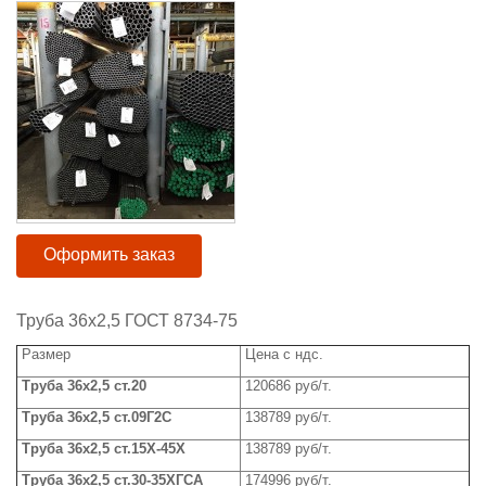
Оформить заказ
Труба 36x2,5 ГОСТ 8734-75
Размер
Цена с ндс.
Труба
3
6x2,5
ст.20
120686 руб/т.
Труба
3
6x2,5
ст.09Г2С
138789 руб/т.
Труба
36
x
2,5 ст.15Х-45Х
138789
руб/т.
Труба
3
6x2,5
ст.30-35ХГСА
174996 руб/т.