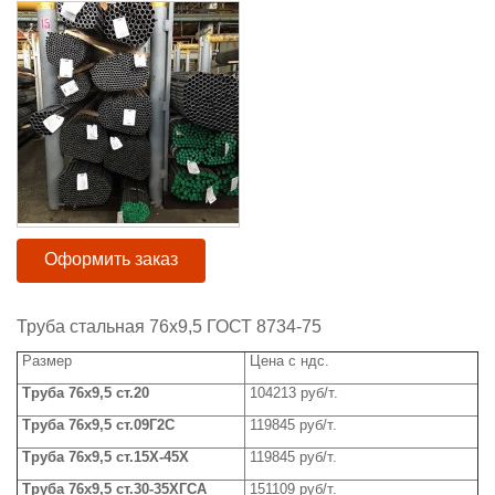
Оформить заказ
Труба стальная 76x9,5 ГОСТ 8734-75
Размер
Цена с ндс.
Труба
76x
9,5 ст.20
104213 руб/т.
Труба
76x
9,5 ст.09Г2С
119845 руб/т.
Труба 76
x
9,5 ст.15Х-45Х
119845 руб/т.
Труба
76x
9,5 ст.30-35ХГСА
151109 руб/т.