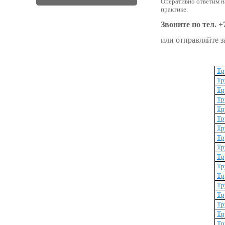
Оперативно ответим н
практике.
Звоните по тел. +
или отправляйте з
Тр
Тр
Тр
Тр
Тр
Тр
Тр
Тр
Тр
Тр
Тр
Тр
Тр
Тр
Тр
Тр
Тр