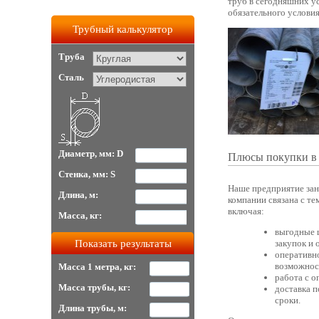
труб в сегодняшних у
обязательного услови
Трубный калькулятор
Труба
Сталь
Диаметр, мм: D
Плюсы покупки в
Стенка, мм: S
Наше предприятие зан
Длина, м:
компании связана с т
включая:
Масса, кг:
выгодные 
закупок и
оперативно
возможност
Масса 1 метра, кг:
работа с 
Масса трубы, кг:
доставка п
сроки.
Длина трубы, м: