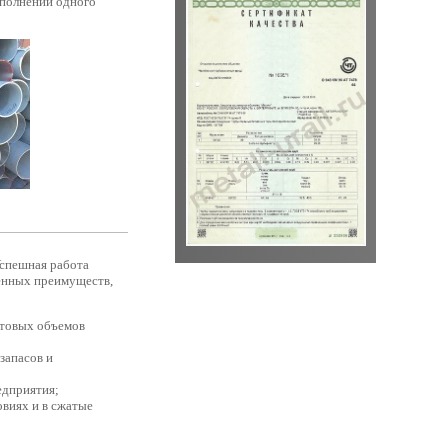
ыполнении одного
Успешная работа
венных преимуществ,
птовых объемов
запасов и
едприятия;
овиях и в сжатые