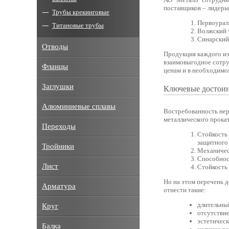
поставщиков – лидеры 
Трубы крекинговые
Первоурал
Титановые трубы
Волжский 
Синарский
Отводы
Продукция каждого из
взаимовыгодное сотру
Фланцы
ценам и в необходимом
Заглушки
Ключевые достоин
Алюминиевые сплавы
Востребованность не
металлического прока
Переходы
Стойкость 
защитного
Тройники
Механичес
Способност
Лист
Стойкость 
Но на этом перечень 
Арматура
отнести такие:
длительны
Круг
отсутствие
эстетичес
Балка