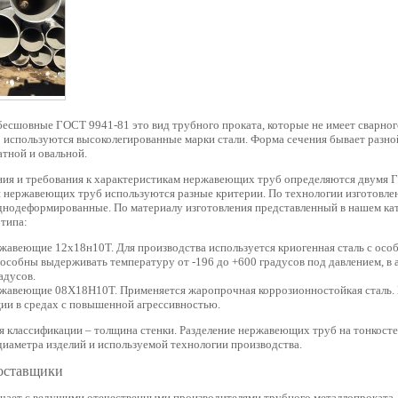
сшовные ГОСТ 9941-81 это вид трубного проката, которые не имеет сварног
о используются высоколегированные марки стали. Форма сечения бывает разной
атной и овальной.
ния и требования к характеристикам нержавеющих труб определяются двумя Г
и нержавеющих труб используются разные критерии. По технологии изготовлен
днодеформированные. По материалу изготовления представленный в нашем ка
 типа:
жавеющие 12х18н10Т. Для производства используется криогенная сталь с осо
особны выдерживать температуру от -196 до +600 градусов под давлением, в 
адусов.
жавеющие 08Х18Н10Т. Применяется жаропрочная коррозионностойкая сталь. 
ии в средах с повышенной агрессивностью.
я классификации – толщина стенки. Разделение нержавеющих труб на тонкост
диаметра изделий и используемой технологии производства.
оставщики
чает с ведущими отечественными производителями трубного металлопроката