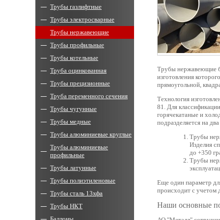
Трубы газлифтные
Трубы электросварные
Трубы нержавеющие
Трубы профильные
Трубы котельные
Трубы нержавеющие бе
Труба оцинкованная
изготовления которог
Трубы прецизионные
прямоугольной, квадр
Труба переменного сечения
Технология изготовле
81. Для классификаци
Трубы чугунные
горячекатаные и холо
Трубы медные
подразделяется на два
Трубы алюминиевые круглые
Трубы нер
Изделия сп
Трубы алюминиевые
до +350 гр
профильные
Трубы нер
Трубы латунные
эксплуатац
Трубы полиэтиленовые
Еще один параметр дл
происходит с учетом 
Трубы сталь 13хфа
Наши основные п
Трубы НКТ
Баллоны
АО "Металл" сотрудни