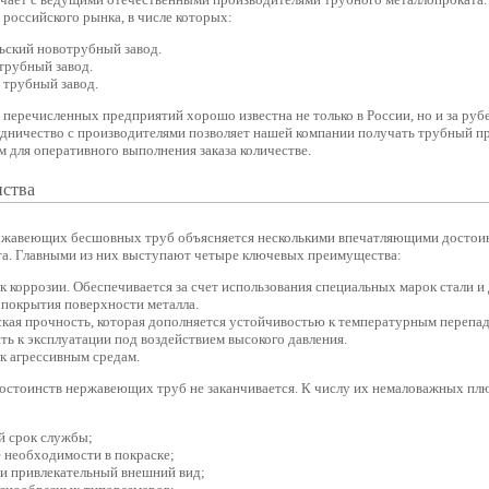
российского рынка, в числе которых:
ьский новотрубный завод.
трубный завод.
 трубный завод.
 перечисленных предприятий хорошо известна не только в России, но и за ру
дничество с производителями позволяет нашей компании получать трубный п
 для оперативного выполнения заказа количестве.
ства
ржавеющих бесшовных труб объясняется несколькими впечатляющими достоин
та. Главными из них выступают четыре ключевых преимущества:
к коррозии. Обеспечивается за счет использования специальных марок стали и
 покрытия поверхности металла.
кая прочность, которая дополняется устойчивостью к температурным перепад
ь к эксплуатации под воздействием высокого давления.
к агрессивным средам.
достоинств нержавеющих труб не заканчивается. К числу их немаловажных п
й срок службы;
 необходимости в покраске;
ки привлекательный внешний вид;