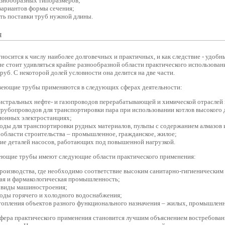
азнообразных типоразмеров;
вариантов формы сечения;
ть поставки труб нужной длины.
я
осится к числу наиболее долговечных и практичных, и как следствие - удобн
не стоит удивляться крайне разнообразной области практического использован
уб. С некоторой долей условности она делится на две части.
веющие трубы применяются в следующих сферах деятельности:
гистральных нефте- и газопроводов перерабатывающей и химической отрасле
рубопроводов для транспортировки пара при использовании котлов высокого 
ионных электростанциях;
ды для транспортировки рудных материалов, пульпы с содержанием алмазов и 
области строительства – промышленное, гражданское, жилое;
ние деталей насосов, работающих под повышенной нагрузкой.
еющие трубы имеют следующие области практического применения:
роизводства, где необходимо соответствие высоким санитарно-гигиеническим
ая и фармакологическая промышленность;
 виды машиностроения;
оды горячего и холодного водоснабжения;
топления объектов разного функционального назначения – жилых, промышленн
сфера практического применения становится лучшим объяснением востребов