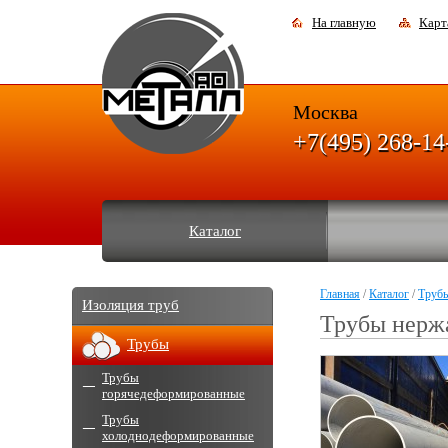
На главную
Карт
Москва
+7(495) 268-14
Каталог
Главная
/
Каталог
/
Труб
Изоляция труб
Трубы нерж
Трубы
Трубы
горячедеформированные
Трубы
холоднодеформированные