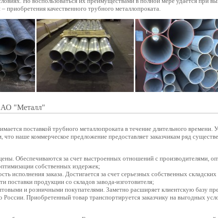
словиях. Но воспользоваться их преимуществами в полной мере удается при в
я – приобретения качественного трубного металлопроката.
 АО "Металл"
имается поставкой трубного металлопроката в течение длительного времени. 
ем, что наше коммерческое предложение предоставляет заказчикам ряд сущест
цены. Обеспечиваются за счет выстроенных отношений с производителями, о
 оптимизации собственных издержек;
сть исполнения заказа. Достигается за счет серьезных собственных складских 
и поставки продукции со складов завода-изготовителя;
оптовыми и розничными покупателями. Заметно расширяет клиентскую базу пр
о России. Приобретенный товар транспортируется заказчику на выгодных усл