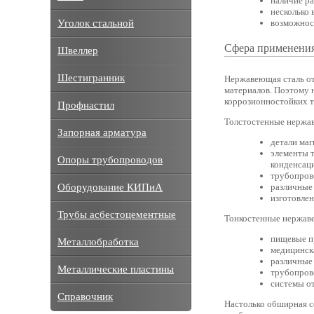
наличие р
несколько 
Уголок стальной
возможнос
Сфера применени
Швеллер
Шестигранник
Нержавеющая сталь отн
материалов. Поэтому 
коррозионностойких тр
Профнастил
Толстостенные нержа
Запорная арматура
детали ма
элементы т
Опоры трубопроводов
конденсац
трубопрово
Оборудование КИПиА
различные 
изготовле
Трубы асбестоцементные
Тонкостенные нержав
пищевые п
Металлобработка
медицинск
различные
Металлические пластины
трубопров
системы о
Справочник
Настолько обширная 