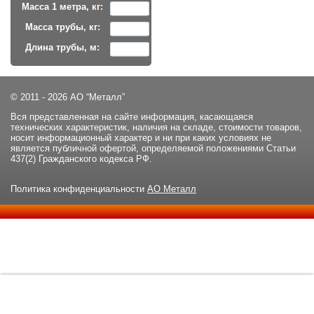
Масса 1 метра, кг:
Масса трубы, кг:
Длина трубы, м:
© 2011 - 2026 АО “Металл”
Вся представленная на сайте информация, касающаяся
технических характеристик, наличия на складе, стоимости товаров,
носит информационный характер и ни при каких условиях не
является публичной офертой, определяемой положениями Статьи
437(2) Гражданского кодекса РФ.
Политика конфиденциальности
АО Металл
Данный сайт использует файлы cookie и прочие похожие
ОК
технологии. В том числе, мы обрабатываем Ваш IP-адрес для
определения региона местоположения. Используя данный сайт,
вы подтверждаете свое согласие с
политикой