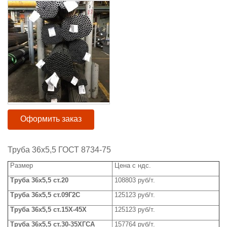
Оформить заказ
Труба 36x5,5 ГОСТ 8734-75
Размер
Цена с ндс.
Труба
3
6x5,5
ст.20
108803 руб/т.
Труба
3
6x5,5
ст.09Г2С
125123 руб/т.
Труба
36
x
5,5 ст.15Х-45Х
125123
руб/т.
Труба
3
6x5,5
ст.30-35ХГСА
157764 руб/т.