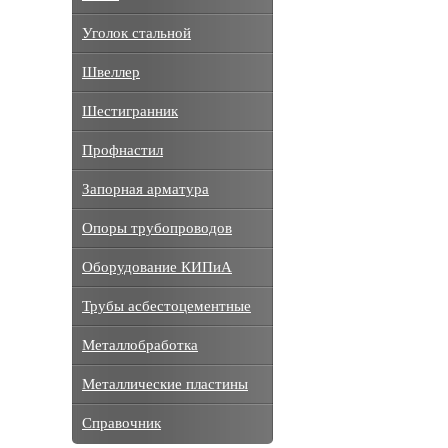
Уголок стальной
Швеллер
Шестигранник
Профнастил
Запорная арматура
Опоры трубопроводов
Оборудование КИПиА
Трубы асбестоцементные
Металлобработка
Металлические пластины
Справочник