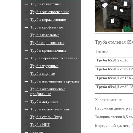
Трубы газлифтные
Трубы электросварные
Трубы нержавеющие
Трубы профильные
Трубы котельные
Труба стальная 65
Труба оцинкованная
Трубы прецизионные
Размер
Труба переменного сечения
Труба
65x8,5
ст.20
Трубы чугунные
Труба
6
5
x8,5
ст.09Г
Трубы медные
Труба 65
x
8,5 ст.15Х
Трубы алюминиевые круглые
Труба
65x8,5
ст.30-
Трубы алюминиевые
профильные
Характеристики:
Трубы латунные
Наружный диаметр тр
Трубы полиэтиленовые
Трубы сталь 13хфа
Толщина стенки 8,5 мм
Трубы НКТ
Внутренний диаметр 4
Баллоны