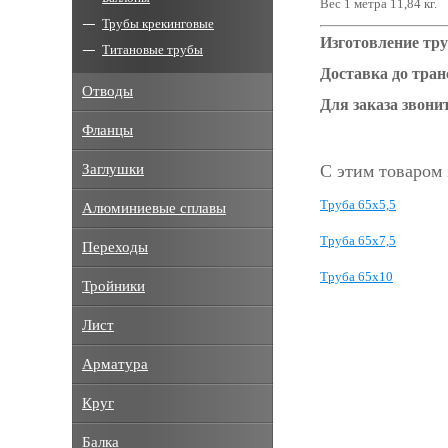
Вес 1 метра 11,84 кг.
Трубы крекинговые
Изготовление тру
Титановые трубы
Доставка до тра
Отводы
Для заказа звонит
Фланцы
Заглушки
С этим товаром
Труба 65x5,5
Алюминиевые сплавы
Труба 65x7,5
Переходы
Труба 65x10
Тройники
Лист
Арматура
Круг
Балка