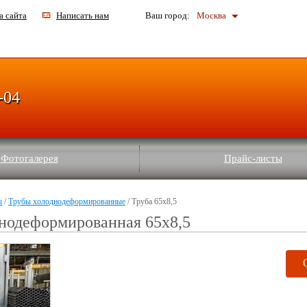
а сайта
Написать нам
Ваш город:
Москва
-04
Фотогалерея
Прайс-листы
ы
/
Трубы холоднодеформированные
/ Труба 65x8,5
нодеформированная 65x8,5