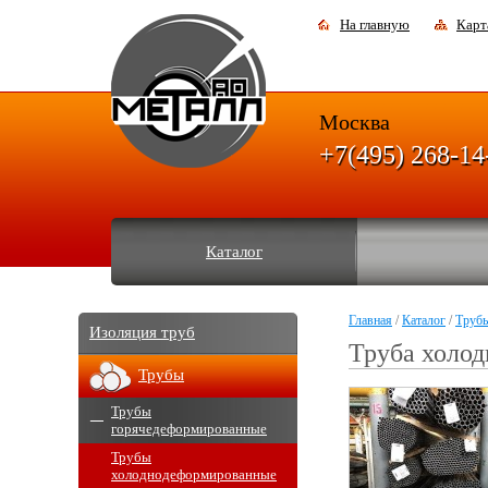
На главную
Карт
Москва
+7(495) 268-14
Каталог
Главная
/
Каталог
/
Труб
Изоляция труб
Труба холод
Трубы
Трубы
горячедеформированные
Трубы
холоднодеформированные