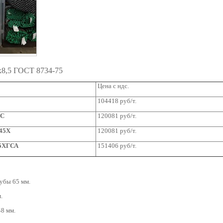
x8,5 ГОСТ 8734-75
Цена с ндс.
104418 руб/т.
2С
120081 руб/т.
-45Х
120081 руб/т.
35ХГСА
151406 руб/т.
убы 65 мм.
.
8 мм.